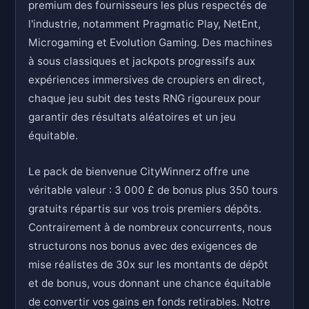
premium des fournisseurs les plus respectés de
l'industrie, notamment Pragmatic Play, NetEnt,
Microgaming et Evolution Gaming. Des machines
à sous classiques et jackpots progressifs aux
expériences immersives de croupiers en direct,
chaque jeu subit des tests RNG rigoureux pour
garantir des résultats aléatoires et un jeu
équitable.
Le pack de bienvenue CityWinnerz offre une
véritable valeur : 3 000 £ de bonus plus 350 tours
gratuits répartis sur vos trois premiers dépôts.
Contrairement à de nombreux concurrents, nous
structurons nos bonus avec des exigences de
mise réalistes de 30x sur les montants de dépôt
et de bonus, vous donnant une chance équitable
de convertir vos gains en fonds retirables. Notre