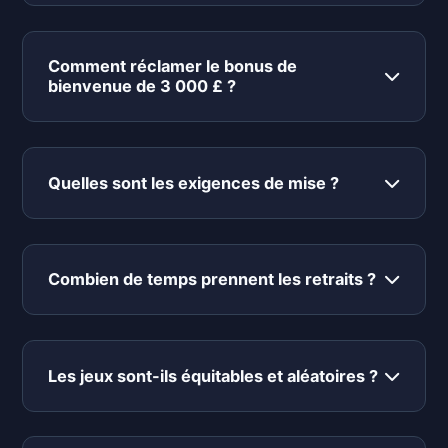
Comment réclamer le bonus de
bienvenue de 3 000 £ ?
Quelles sont les exigences de mise ?
Combien de temps prennent les retraits ?
Les jeux sont-ils équitables et aléatoires ?