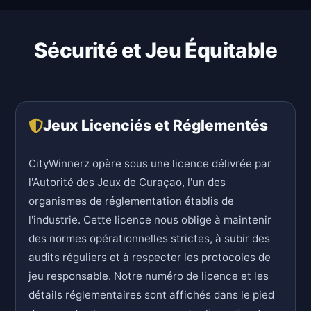
Sécurité et Jeu Équitable
Jeux Licenciés et Réglementés
CityWinnerz opère sous une licence délivrée par
l'Autorité des Jeux de Curaçao, l'un des
organismes de réglementation établis de
l'industrie. Cette licence nous oblige à maintenir
des normes opérationnelles strictes, à subir des
audits réguliers et à respecter les protocoles de
jeu responsable. Notre numéro de licence et les
détails réglementaires sont affichés dans le pied