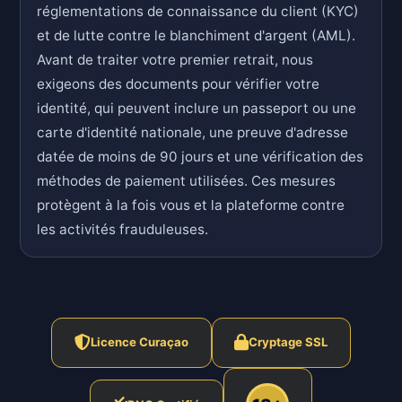
réglementations de connaissance du client (KYC)
et de lutte contre le blanchiment d'argent (AML).
Avant de traiter votre premier retrait, nous
exigeons des documents pour vérifier votre
identité, qui peuvent inclure un passeport ou une
carte d'identité nationale, une preuve d'adresse
datée de moins de 90 jours et une vérification des
méthodes de paiement utilisées. Ces mesures
protègent à la fois vous et la plateforme contre
les activités frauduleuses.
Licence Curaçao
Cryptage SSL