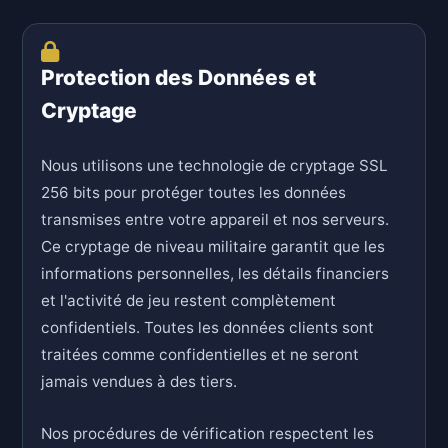
Protection des Données et
Cryptage
Nous utilisons une technologie de cryptage SSL
256 bits pour protéger toutes les données
transmises entre votre appareil et nos serveurs.
Ce cryptage de niveau militaire garantit que les
informations personnelles, les détails financiers
et l'activité de jeu restent complètement
confidentiels. Toutes les données clients sont
traitées comme confidentielles et ne seront
jamais vendues à des tiers.
Nos procédures de vérification respectent les