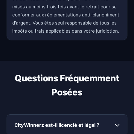
misés au moins trois fois avant le retrait pour se
conformer aux réglementations anti-blanchiment
d'argent. Vous êtes seul responsable de tous les
impôts ou frais applicables dans votre juridiction.
Questions Fréquemment
Posées
CityWinnerz est-il licencié et légal ?