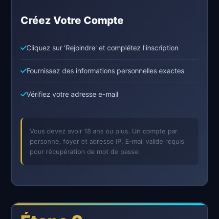
Créez Votre Compte
Cliquez sur 'Rejoindre' et complétez l'inscription
Fournissez des informations personnelles exactes
Vérifiez votre adresse e-mail
Vous devez avoir 18 ans ou plus. Un compte par
personne, foyer et adresse IP. E-mail valide requis
pour récupération de mot de passe.