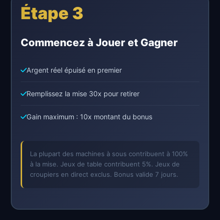
Étape 3
Commencez à Jouer et Gagner
Argent réel épuisé en premier
Remplissez la mise 30x pour retirer
Gain maximum : 10x montant du bonus
La plupart des machines à sous contribuent à 100%
à la mise. Jeux de table contribuent 5%. Jeux de
croupiers en direct exclus. Bonus valide 7 jours.