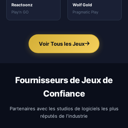
Reactoonz
Wolf Gold
Play'n GO
Pragmatic Play
Voir Tous les Jeux
Fournisseurs de Jeux de
Confiance
Partenaires avec les studios de logiciels les plus
réputés de l'industrie