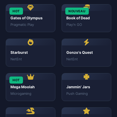
HOT
NOUVEAU
Gates of Olympus
Book of Dead
Pragmatic Play
Play'n GO
Starburst
Gonzo's Quest
NetEnt
NetEnt
HOT
Mega Moolah
Jammin' Jars
Microgaming
Push Gaming