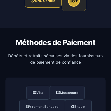
18+
RNG Certifié
Méthodes de Paiement
Dépôts et retraits sécurisés via des fournisseurs
de paiement de confiance
Visa
Mastercard
Virement Bancaire
Bitcoin