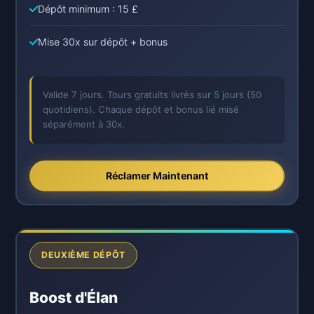
Dépôt minimum : 15 £
Mise 30x sur dépôt + bonus
Valide 7 jours. Tours gratuits livrés sur 5 jours (50
quotidiens). Chaque dépôt et bonus lié misé
séparément à 30x.
Réclamer Maintenant
DEUXIÈME DÉPÔT
Boost d'Élan